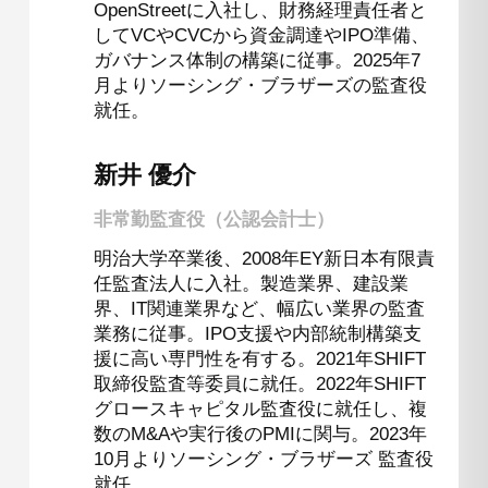
OpenStreetに入社し、財務経理責任者と
してVCやCVCから資金調達やIPO準備、
ガバナンス体制の構築に従事。2025年7
月よりソーシング・ブラザーズの監査役
就任。
新井 優介
非常勤監査役（公認会計士）
明治大学卒業後、2008年EY新日本有限責
任監査法人に入社。製造業界、建設業
界、IT関連業界など、幅広い業界の監査
業務に従事。IPO⽀援や内部統制構築⽀
援に高い専門性を有する。2021年SHIFT
取締役監査等委員に就任。2022年SHIFT
グロースキャピタル監査役に就任し、複
数のM&Aや実行後のPMIに関与。2023年
10月よりソーシング・ブラザーズ 監査役
就任。