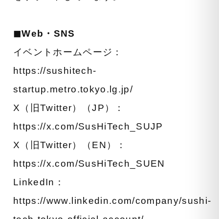
◼︎Web・SNS
イベントホームページ：
https://sushitech-
startup.metro.tokyo.lg.jp/
X（旧Twitter）（JP）：
https://x.com/SusHiTech_SUJP
X（旧Twitter）（EN）：
https://x.com/SusHiTech_SUEN
LinkedIn：
https://www.linkedin.com/company/sushi-